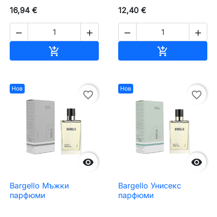
16,94 €
12,40 €




Добавяне към количката
Добавяне къ


Нов
Нов
favorite_border
favorite_border


Bargello Мъжки
Bargello Унисекс
парфюми
парфюми