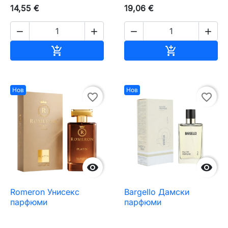
14,55 €
19,06 €




Добавяне към количката
Добавяне къ


Нов
Нов
favorite_border
favorite_border


Romeron Унисекс
Bargello Дамски
парфюми
парфюми