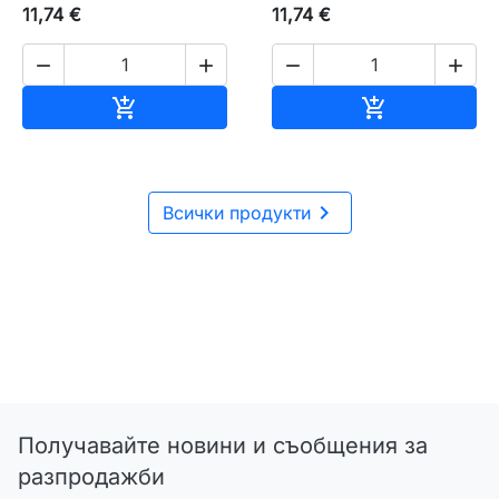
11,74 €
11,74 €




Добавяне към количката
Добавяне къ



Всички продукти
Получавайте новини и съобщения за
разпродажби