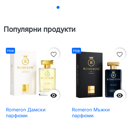
Популярни продукти
Нов
Нов
favorite_border
favorite_border


Romeron Дамски
Romeron Мъжки
парфюми
парфюми