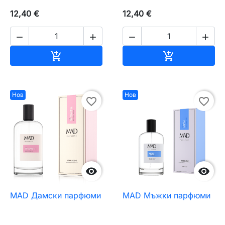
12,40 €
12,40 €




Добавяне към количката
Добавяне къ


Нов
Нов
favorite_border
favorite_border


MAD Дамски парфюми
MAD Мъжки парфюми