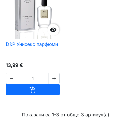

D&P Унисекс парфюми
13,99 €


Добавяне към количката

Показани са 1-3 от общо 3 артикул(а)