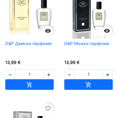


D&P Дамски парфюми
D&P Мъжки парфюми
13,99 €
13,99 €




Добавяне към количката
Добавяне къ


favorite_border