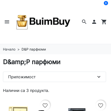
0
menu
search

shopping_cart
Начало
D&P парфюми
D&amp;P парфюми
expand_more
Приложимост
Налични са 3 продукта.
favorite_border
favorite_border