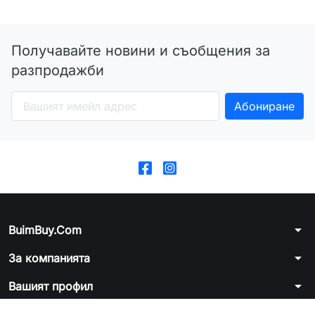
Получавайте новини и съобщения за
разпродажби
arrow_drop_down
BuimBuy.Com
arrow_drop_down
За компанията
arrow_drop_down
Вашият профил
arrow_drop_down
Информация за магазина