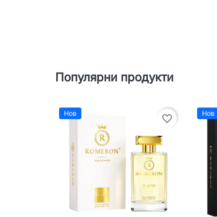
Популярни продукти
Нов
Нов
favorite_border