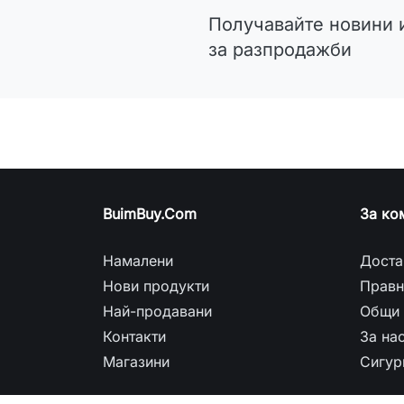
Получавайте новини 
за разпродажби
BuimBuy.Com
За ко
Намалени
Доста
Нови продукти
Правн
Най-продавани
Общи 
Контакти
За на
Магазини
Сигур