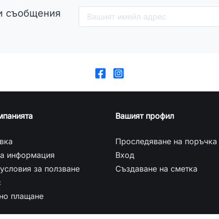
и съобщения
мпанията
Вашият профил
вка
Проследяване на поръчка
а информация
Вход
условия за ползване
Създаване на сметка
с
но плащане