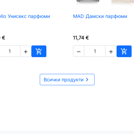
ello Унисекс парфюми
MAD Дамски парфюми

Бърз преглед

Бърз преглед
0 €
11,74 €





чката
Добавяне към количката
Доб

Всички продукти