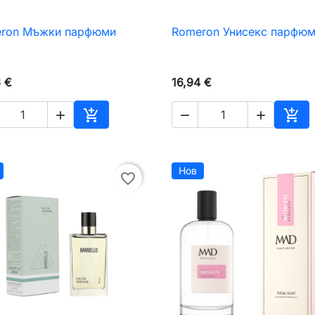
ron Мъжки парфюми
Romeron Унисекс парфю

Бърз преглед

Бърз преглед
6 €
16,94 €





чката
Добавяне към количката
Доб
Нов
favorite_border