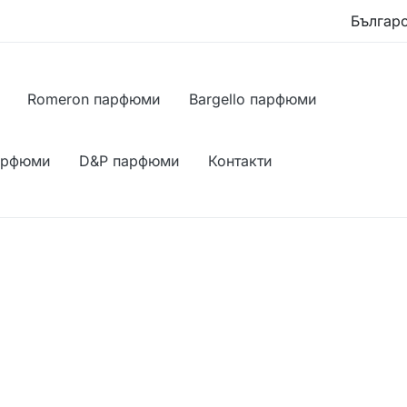
Romeron парфюми
Bargello парфюми
арфюми
D&P парфюми
Контакти