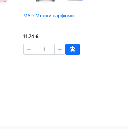
MAD Мъжки парфюми

Бърз преглед
11,74 €



авяне към количката
Добавяне към количкат