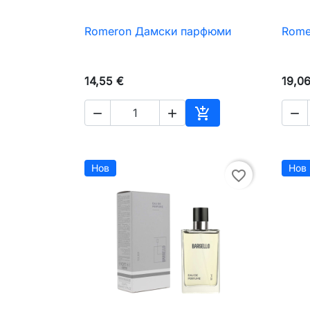
Romeron Дамски парфюми
Rome

Бърз преглед
14,55 €
19,0




Добавяне към коли
Нов
Нов
favorite_border