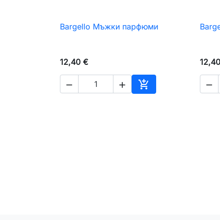
Bargello Мъжки парфюми
Barg

Бърз преглед
12,40 €
12,4




Добавяне към коли