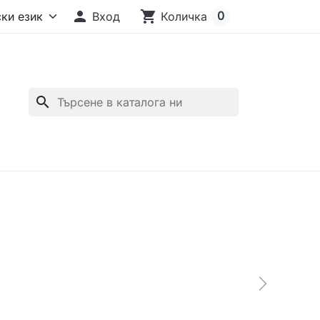

shopping_cart
0
Вход
Количка
search