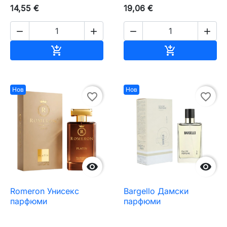
14,55 €
19,06 €




Добавяне към количката
Добавяне къ


Нов
Нов
favorite_border
favorite_border


Romeron Унисекс
Bargello Дамски
парфюми
парфюми