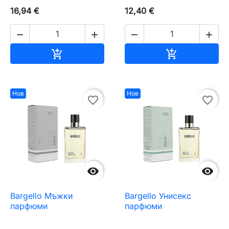
16,94 €
12,40 €




Добавяне към количката
Добавяне къ


Нов
Нов
favorite_border
favorite_border


Bargello Мъжки
Bargello Унисекс
парфюми
парфюми