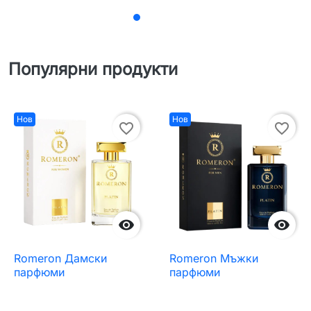
Популярни продукти
Нов
Нов
favorite_border
favorite_border


Romeron Дамски
Romeron Мъжки
парфюми
парфюми