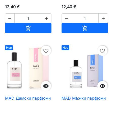
12,40 €
12,40 €




Добавяне към количката
Добавяне къ


Нов
Нов
favorite_border
favorite_border


MAD Дамски парфюми
MAD Мъжки парфюми