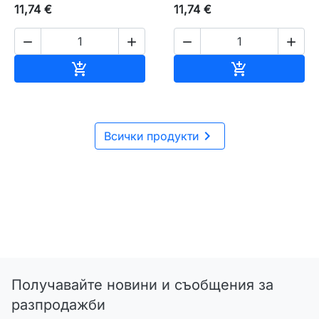
11,74 €
11,74 €




Добавяне към количката
Добавяне къ



Всички продукти
Получавайте новини и съобщения за
разпродажби