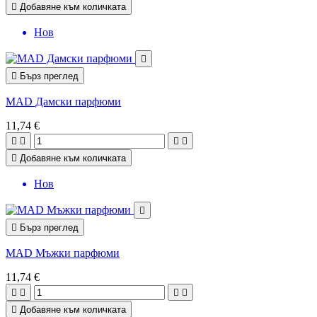

Добавяне към количката
Нов


Бърз преглед
MAD Дамски парфюми
11,74 €





Добавяне към количката
Нов


Бърз преглед
MAD Мъжки парфюми
11,74 €





Добавяне към количката