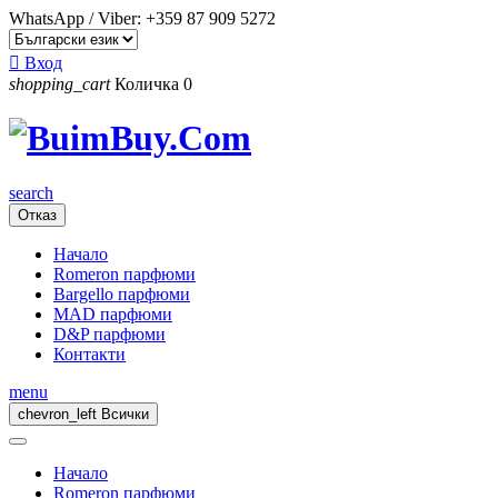
WhatsApp / Viber:
+359 87 909 5272

Вход
shopping_cart
Количка
0
search
Отказ
Начало
Romeron парфюми
Bargello парфюми
MAD парфюми
D&P парфюми
Контакти
menu
chevron_left
Всички
Начало
Romeron парфюми