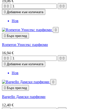
19,06 €





Добавяне към количката
Нов


Бърз преглед
Romeron Унисекс парфюми
16,94 €





Добавяне към количката
Нов


Бърз преглед
Bargello Дамски парфюми
12,40 €