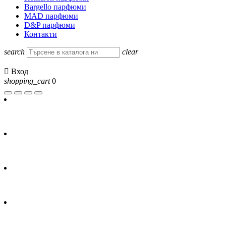
Bargello парфюми
MAD парфюми
D&P парфюми
Контакти
search
clear

Вход
shopping_cart
0