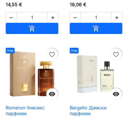
14,55 €
19,06 €




Добавяне към количката
Добавяне къ


Нов
Нов
favorite_border
favorite_border


Romeron Унисекс
Bargello Дамски
парфюми
парфюми