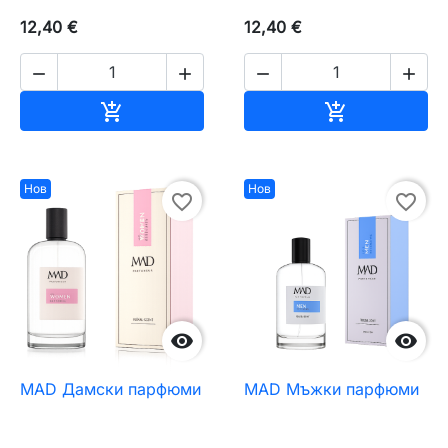
12,40 €
12,40 €




Добавяне към количката
Добавяне къ


Нов
Нов
favorite_border
favorite_border


MAD Дамски парфюми
MAD Мъжки парфюми