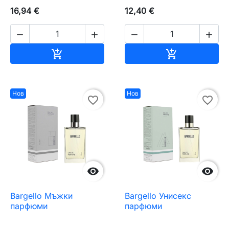
16,94 €
12,40 €




Добавяне към количката
Добавяне къ


Нов
Нов
favorite_border
favorite_border


Bargello Мъжки
Bargello Унисекс
парфюми
парфюми