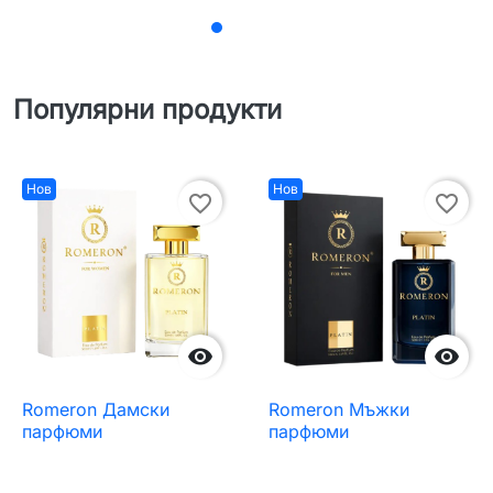
Популярни продукти
Нов
Нов
favorite_border
favorite_border


Romeron Дамски
Romeron Мъжки
парфюми
парфюми