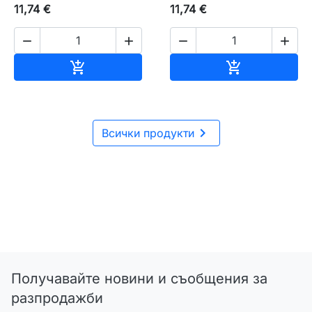
11,74 €
11,74 €




Добавяне към количката
Добавяне къ



Всички продукти
Получавайте новини и съобщения за
разпродажби