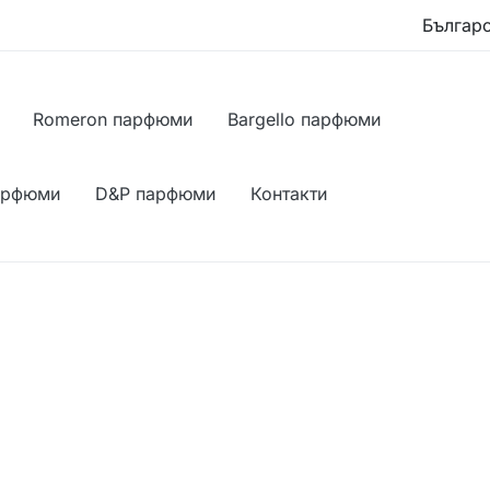
Romeron парфюми
Bargello парфюми
арфюми
D&P парфюми
Контакти