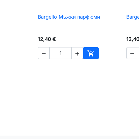
Bargello Мъжки парфюми
Barg

Бърз преглед
12,40 €
12,4




Добавяне към коли