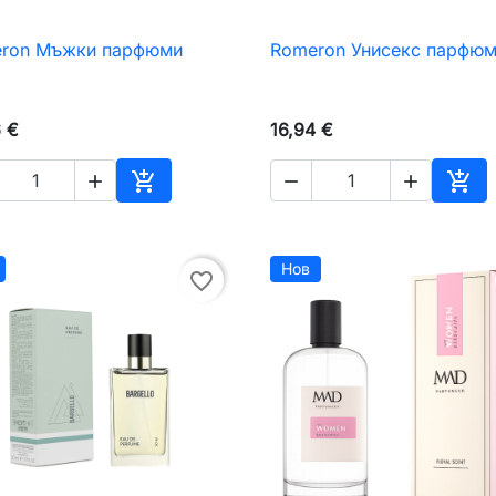
ron Мъжки парфюми
Romeron Унисекс парфю

Бърз преглед

Бърз преглед
6 €
16,94 €





чката
Добавяне към количката
Доб
Нов
favorite_border