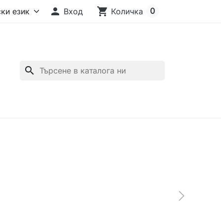

shopping_cart
0
Вход
Количка
search