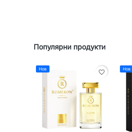
Популярни продукти
Нов
Нов
favorite_border