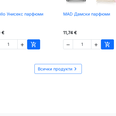
ello Унисекс парфюми
MAD Дамски парфюми

Бърз преглед

Бърз преглед
0 €
11,74 €





чката
Добавяне към количката
Доб

Всички продукти