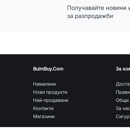
Получавайте новини 
за разпродажби
BuimBuy.Com
За ко
Намалени
Доста
Нови продукти
Правн
Най-продавани
Общи 
Контакти
За на
Магазини
Сигур