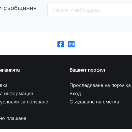
и съобщения
мпанията
Вашият профил
вка
Проследяване на поръчка
а информация
Вход
условия за ползване
Създаване на сметка
с
но плащане