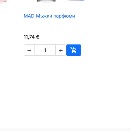
MAD Мъжки парфюми

Бърз преглед
11,74 €



авяне към количката
Добавяне към количкат