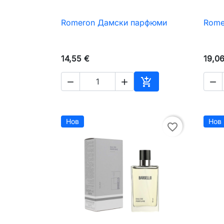
Romeron Дамски парфюми
Rome

Бърз преглед
14,55 €
19,0




Добавяне към коли
Нов
Нов
favorite_border