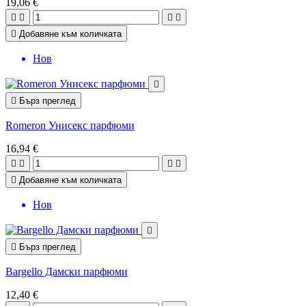
19,06 €





Добавяне към количката
Нов


Бърз преглед
Romeron Унисекс парфюми
16,94 €





Добавяне към количката
Нов


Бърз преглед
Bargello Дамски парфюми
12,40 €