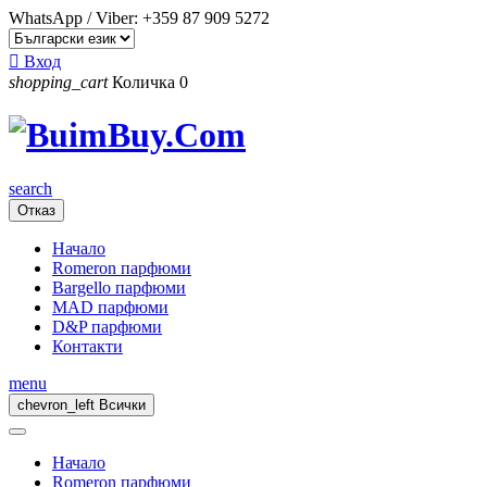
WhatsApp / Viber:
+359 87 909 5272

Вход
shopping_cart
Количка
0
search
Отказ
Начало
Romeron парфюми
Bargello парфюми
MAD парфюми
D&P парфюми
Контакти
menu
chevron_left
Всички
Начало
Romeron парфюми