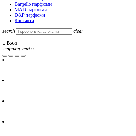
Bargello парфюми
MAD парфюми
D&P парфюми
Контакти
search
clear

Вход
shopping_cart
0