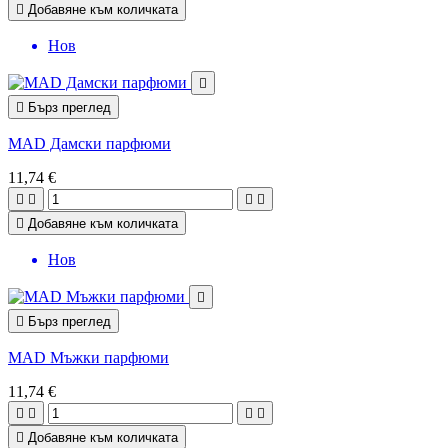

Добавяне към количката
Нов


Бърз преглед
MAD Дамски парфюми
11,74 €





Добавяне към количката
Нов


Бърз преглед
MAD Мъжки парфюми
11,74 €





Добавяне към количката