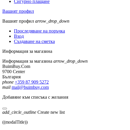
Сигурно плащане
Вашият профил
Вашият профил
arrow_drop_down
Проследяване на поръчка
Вход
Създаване на сметка
Информация за магазина
Информация за магазина
arrow_drop_down
BuimBuy.Com
9700 Center
България
phone
+359 87 909 5272
mail
mail@buimbuy.com
Добавяне към списъка с желания
add_circle_outline
Create new list
((modalTitle))