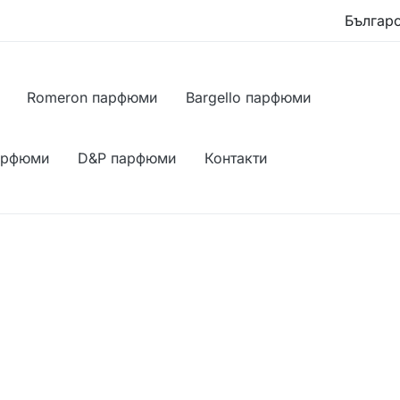
Romeron парфюми
Bargello парфюми
арфюми
D&P парфюми
Контакти