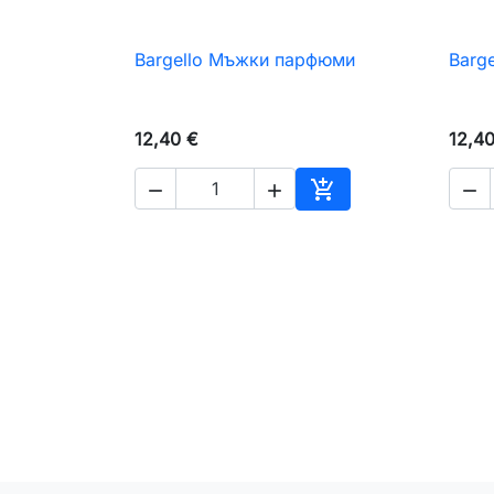
Bargello Мъжки парфюми
Barg

Бърз преглед
12,40 €
12,4




Добавяне към коли