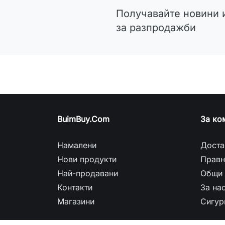
Получавайте новини 
за разпродажби
BuimBuy.Com
За ко
Намалени
Доста
Нови продукти
Правн
Най-продавани
Общи 
Контакти
За на
Магазини
Сигур