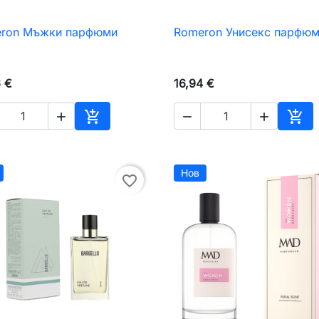
ron Мъжки парфюми
Romeron Унисекс парфю

Бърз преглед

Бърз преглед
6 €
16,94 €





чката
Добавяне към количката
Доб
Нов
favorite_border