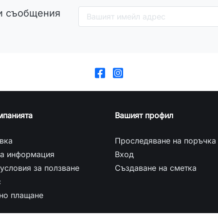
и съобщения
мпанията
Вашият профил
вка
Проследяване на поръчка
а информация
Вход
условия за ползване
Създаване на сметка
с
но плащане