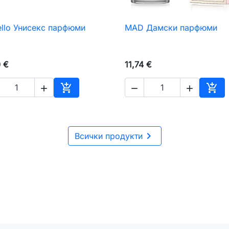
ello Унисекс парфюми
MAD Дамски парфюми

Бърз преглед

Бърз преглед
0 €
11,74 €





чката
Добавяне към количката
Доб

Всички продукти