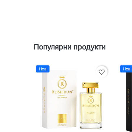
Популярни продукти
Нов
Нов
favorite_border