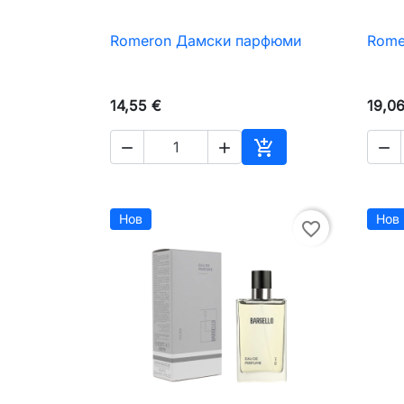
Romeron Дамски парфюми
Rome

Бърз преглед
14,55 €
19,0




Добавяне към коли
Нов
Нов
favorite_border