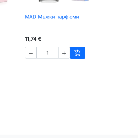
MAD Мъжки парфюми

Бърз преглед
11,74 €



авяне към количката
Добавяне към количкат