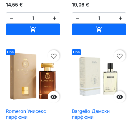
14,55 €
19,06 €




Добавяне към количката
Добавяне къ


Нов
Нов
favorite_border
favorite_border


Romeron Унисекс
Bargello Дамски
парфюми
парфюми