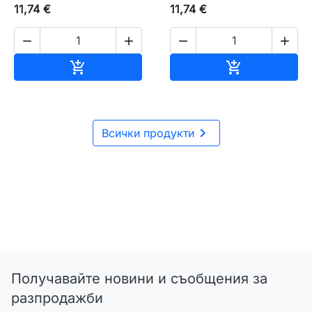
11,74 €
11,74 €




Добавяне към количката
Добавяне къ



Всички продукти
Получавайте новини и съобщения за
разпродажби