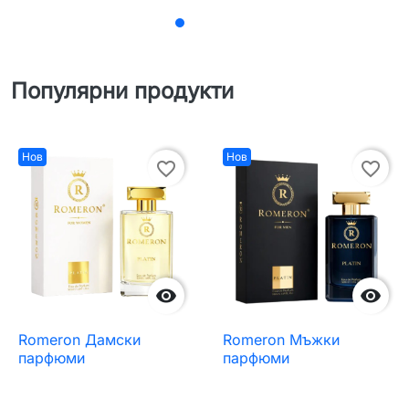
Популярни продукти
Нов
Нов
favorite_border
favorite_border


Romeron Дамски
Romeron Мъжки
парфюми
парфюми