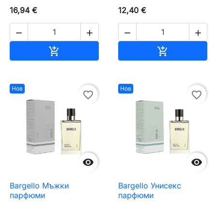
16,94 €
12,40 €




Добавяне към количката
Добавяне къ


Нов
Нов
favorite_border
favorite_border


Bargello Мъжки
Bargello Унисекс
парфюми
парфюми