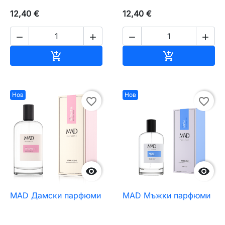
12,40 €
12,40 €




Добавяне към количката
Добавяне къ


Нов
Нов
favorite_border
favorite_border


MAD Дамски парфюми
MAD Мъжки парфюми