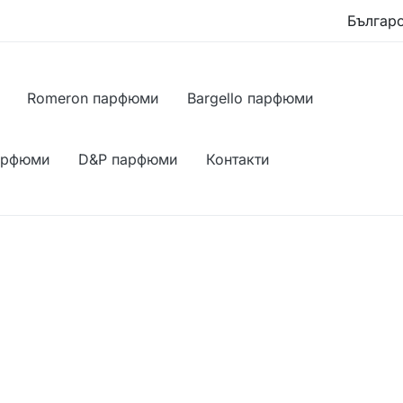
Romeron парфюми
Bargello парфюми
арфюми
D&P парфюми
Контакти