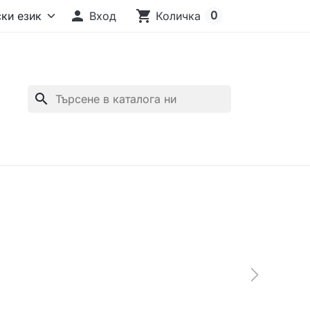

shopping_cart
0
Вход
Количка
search