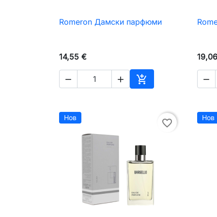
Romeron Дамски парфюми
Rome

Бърз преглед
14,55 €
19,0




Добавяне към коли
Нов
Нов
favorite_border