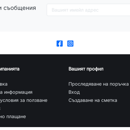
и съобщения
мпанията
Вашият профил
вка
Проследяване на поръчка
а информация
Вход
условия за ползване
Създаване на сметка
с
но плащане