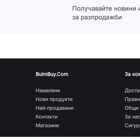
Получавайте новини 
за разпродажби
BuimBuy.Com
За ко
Намалени
Доста
Нови продукти
Правн
Най-продавани
Общи 
Контакти
За на
Магазини
Сигур