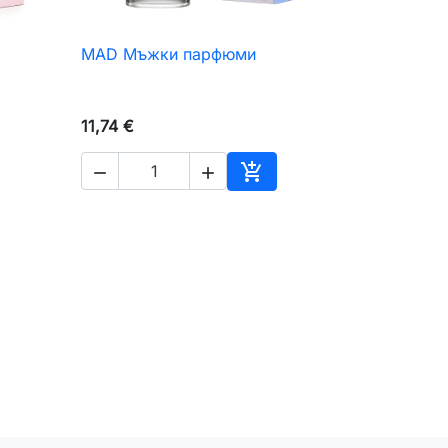
MAD Мъжки парфюми

Бърз преглед
11,74 €



авяне към количката
Добавяне към количкат