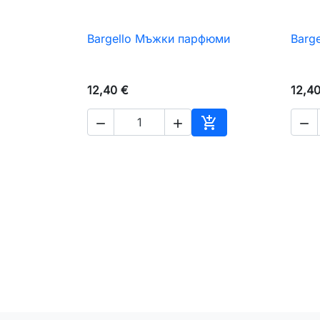
Bargello Мъжки парфюми
Barg

Бърз преглед
12,40 €
12,4




Добавяне към коли