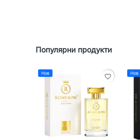
Популярни продукти
Нов
Нов
favorite_border