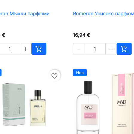
ron Мъжки парфюми
Romeron Унисекс парфю

Бърз преглед

Бърз преглед
6 €
16,94 €





чката
Добавяне към количката
Доб
Нов
favorite_border