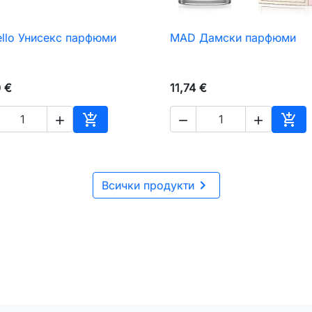
ello Унисекс парфюми
MAD Дамски парфюми

Бърз преглед

Бърз преглед
0 €
11,74 €





чката
Добавяне към количката
Доб

Всички продукти