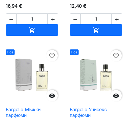
16,94 €
12,40 €




Добавяне към количката
Добавяне къ


Нов
Нов
favorite_border
favorite_border


Bargello Мъжки
Bargello Унисекс
парфюми
парфюми