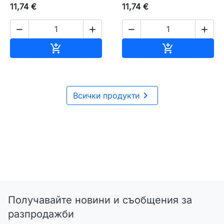
11,74 €
11,74 €




Добавяне към количката
Добавяне къ



Всички продукти
Получавайте новини и съобщения за
разпродажби