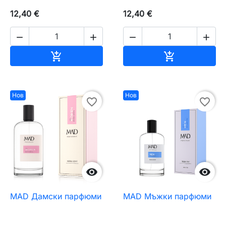
12,40 €
12,40 €




Добавяне към количката
Добавяне къ


Нов
Нов
favorite_border
favorite_border


MAD Дамски парфюми
MAD Мъжки парфюми