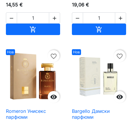
14,55 €
19,06 €




Добавяне към количката
Добавяне къ


Нов
Нов
favorite_border
favorite_border


Romeron Унисекс
Bargello Дамски
парфюми
парфюми