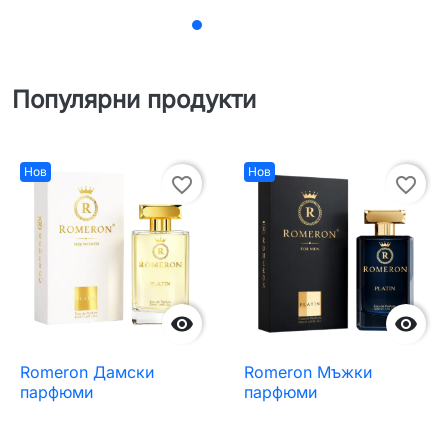
Популярни продукти
Нов
Нов
favorite_border
favorite_border


Romeron Дамски
Romeron Мъжки
парфюми
парфюми