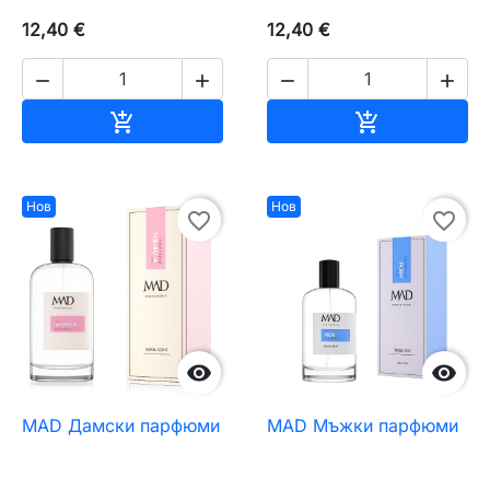
12,40 €
12,40 €




Добавяне към количката
Добавяне къ


Нов
Нов
favorite_border
favorite_border


MAD Дамски парфюми
MAD Мъжки парфюми