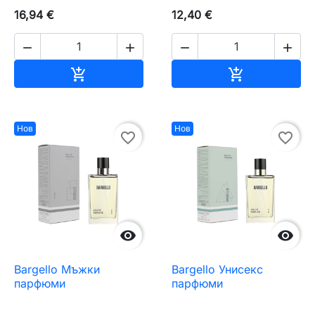
16,94 €
12,40 €




Добавяне към количката
Добавяне къ


Нов
Нов
favorite_border
favorite_border


Bargello Мъжки
Bargello Унисекс
парфюми
парфюми