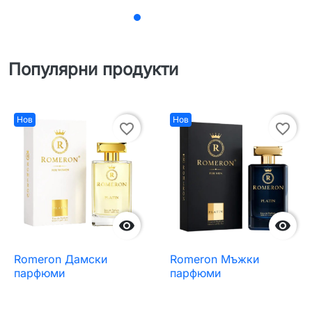
Популярни продукти
Нов
Нов
favorite_border
favorite_border


Romeron Дамски
Romeron Мъжки
парфюми
парфюми