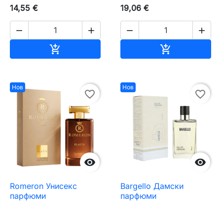
14,55 €
19,06 €




Добавяне към количката
Добавяне къ


Нов
Нов
favorite_border
favorite_border


Romeron Унисекс
Bargello Дамски
парфюми
парфюми