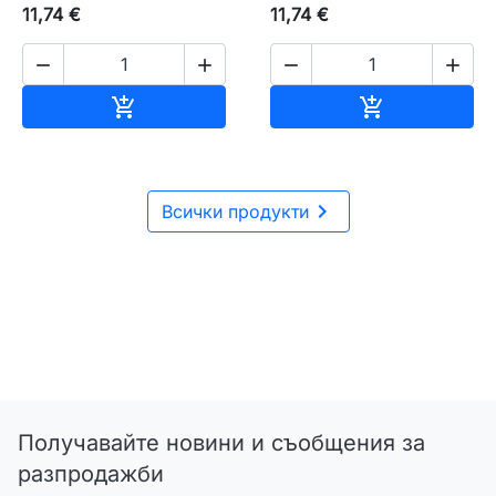
11,74 €
11,74 €




Добавяне към количката
Добавяне къ



Всички продукти
Получавайте новини и съобщения за
разпродажби