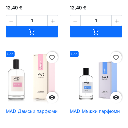
12,40 €
12,40 €




Добавяне към количката
Добавяне къ


Нов
Нов
favorite_border
favorite_border


MAD Дамски парфюми
MAD Мъжки парфюми