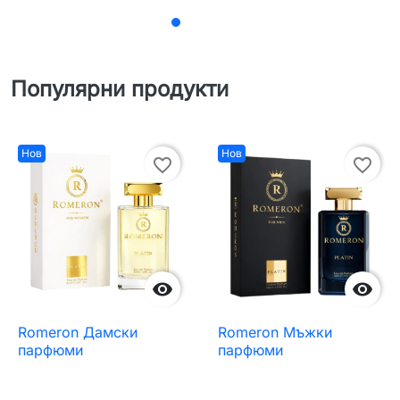
Популярни продукти
Нов
Нов
favorite_border
favorite_border


Romeron Дамски
Romeron Мъжки
парфюми
парфюми