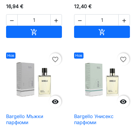
16,94 €
12,40 €




Добавяне към количката
Добавяне къ


Нов
Нов
favorite_border
favorite_border


Bargello Мъжки
Bargello Унисекс
парфюми
парфюми