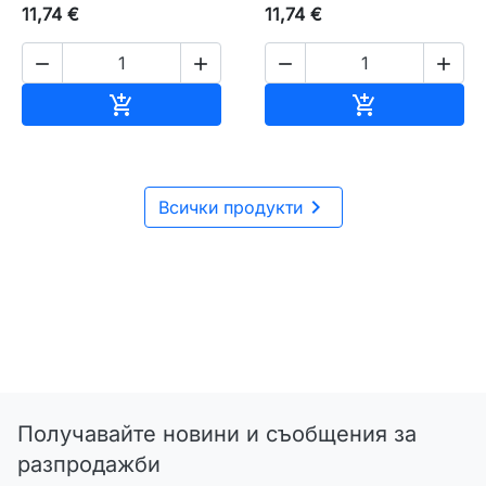
11,74 €
11,74 €




Добавяне към количката
Добавяне къ



Всички продукти
Получавайте новини и съобщения за
разпродажби