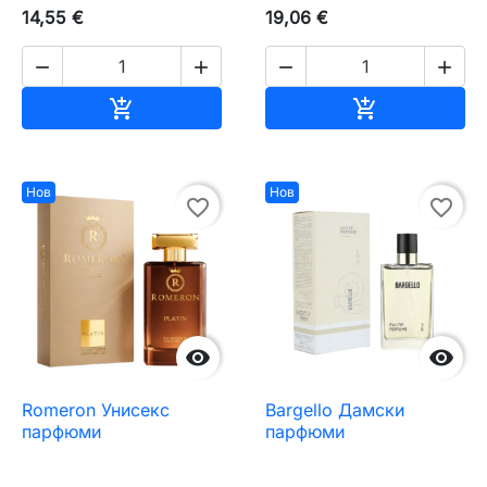
14,55 €
19,06 €




Добавяне към количката
Добавяне къ


Нов
Нов
favorite_border
favorite_border


Romeron Унисекс
Bargello Дамски
парфюми
парфюми