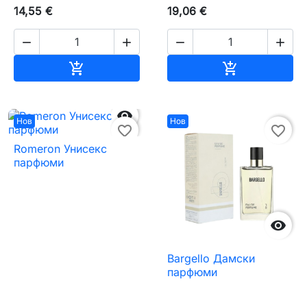
14,55 €
19,06 €




Добавяне към количката
Добавяне къ



Нов
Нов
favorite_border
favorite_border
Romeron Унисекс
парфюми

Bargello Дамски
парфюми