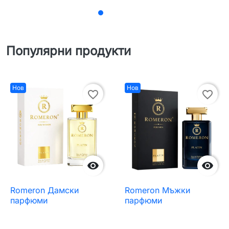
Популярни продукти
Нов
Нов
favorite_border
favorite_border


Romeron Дамски
Romeron Мъжки
парфюми
парфюми