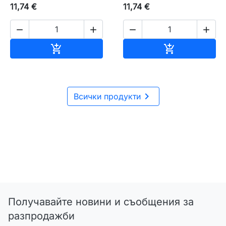
11,74 €
11,74 €




Добавяне към количката
Добавяне къ



Всички продукти
Получавайте новини и съобщения за
разпродажби