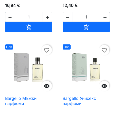
16,94 €
12,40 €




Добавяне към количката
Добавяне къ


Нов
Нов
favorite_border
favorite_border


Bargello Мъжки
Bargello Унисекс
парфюми
парфюми