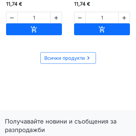
11,74 €
11,74 €




Добавяне към количката
Добавяне къ



Всички продукти
Получавайте новини и съобщения за
разпродажби