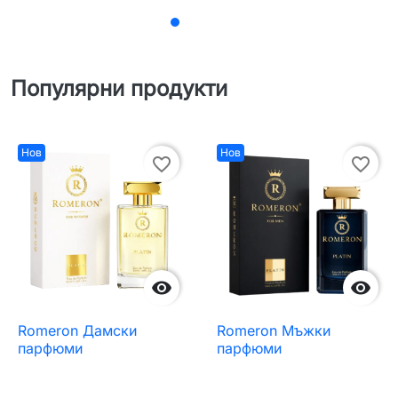
Популярни продукти
Нов
Нов
favorite_border
favorite_border


Romeron Дамски
Romeron Мъжки
парфюми
парфюми