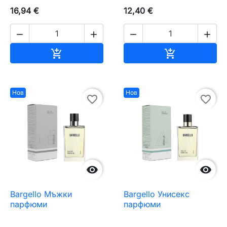
16,94 €
12,40 €




Добавяне към количката
Добавяне къ


Нов
Нов
favorite_border
favorite_border


Bargello Мъжки
Bargello Унисекс
парфюми
парфюми