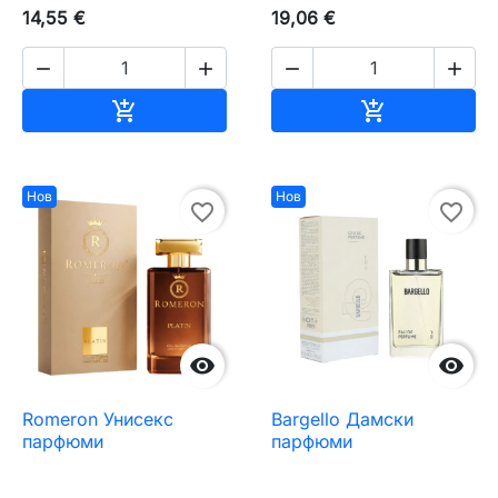
14,55 €
19,06 €




Добавяне към количката
Добавяне къ


Нов
Нов
favorite_border
favorite_border


Romeron Унисекс
Bargello Дамски
парфюми
парфюми