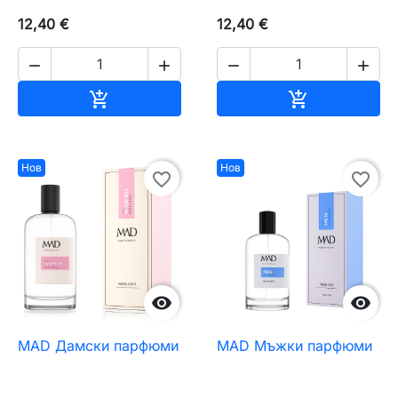
12,40 €
12,40 €




Добавяне към количката
Добавяне къ


Нов
Нов
favorite_border
favorite_border


MAD Дамски парфюми
MAD Мъжки парфюми