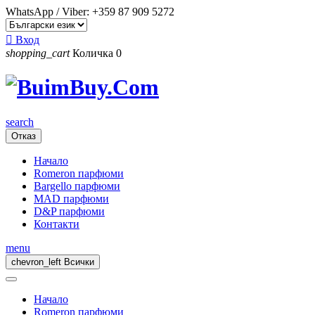
WhatsApp / Viber:
+359 87 909 5272

Вход
shopping_cart
Количка
0
search
Отказ
Начало
Romeron парфюми
Bargello парфюми
MAD парфюми
D&P парфюми
Контакти
menu
chevron_left
Всички
Начало
Romeron парфюми