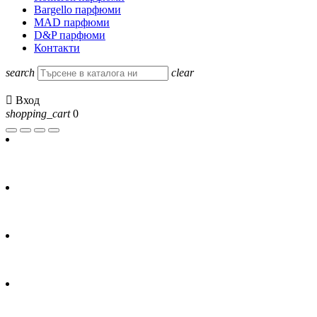
Bargello парфюми
MAD парфюми
D&P парфюми
Контакти
search
clear

Вход
shopping_cart
0