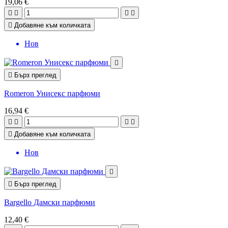
19,06 €





Добавяне към количката
Нов


Бърз преглед
Romeron Унисекс парфюми
16,94 €





Добавяне към количката
Нов


Бърз преглед
Bargello Дамски парфюми
12,40 €