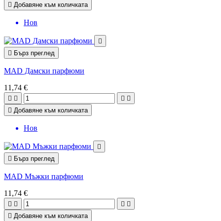

Добавяне към количката
Нов


Бърз преглед
MAD Дамски парфюми
11,74 €





Добавяне към количката
Нов


Бърз преглед
MAD Мъжки парфюми
11,74 €





Добавяне към количката