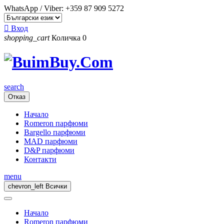
WhatsApp / Viber:
+359 87 909 5272

Вход
shopping_cart
Количка
0
search
Отказ
Начало
Romeron парфюми
Bargello парфюми
MAD парфюми
D&P парфюми
Контакти
menu
chevron_left
Всички
Начало
Romeron парфюми