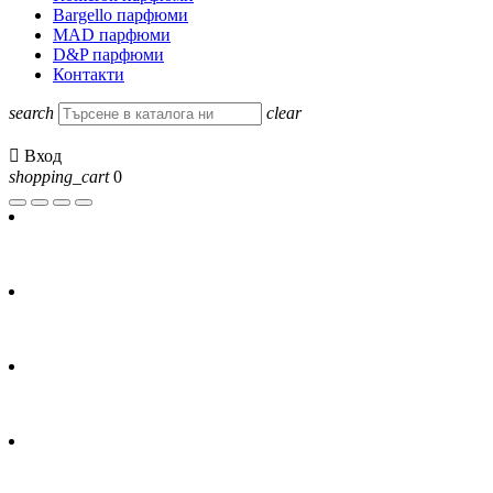
Bargello парфюми
MAD парфюми
D&P парфюми
Контакти
search
clear

Вход
shopping_cart
0