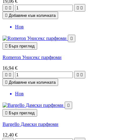
19,06 €





Добавяне към количката
Нов


Бърз преглед
Romeron Унисекс парфюми
16,94 €





Добавяне към количката
Нов


Бърз преглед
Bargello Дамски парфюми
12,40 €