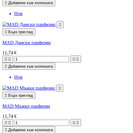

Добавяне към количката
Нов


Бърз преглед
MAD Дамски парфюми
11,74 €





Добавяне към количката
Нов


Бърз преглед
MAD Мъжки парфюми
11,74 €





Добавяне към количката