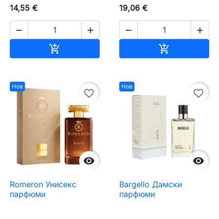
14,55 €
19,06 €




Добавяне към количката
Добавяне къ


Нов
Нов
favorite_border
favorite_border


Romeron Унисекс
Bargello Дамски
парфюми
парфюми