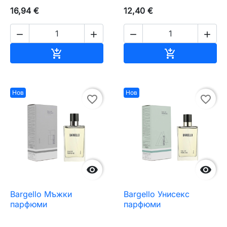
16,94 €
12,40 €




Добавяне към количката
Добавяне къ


Нов
Нов
favorite_border
favorite_border


Bargello Мъжки
Bargello Унисекс
парфюми
парфюми