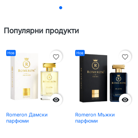
Популярни продукти
Нов
Нов
favorite_border
favorite_border


Romeron Дамски
Romeron Мъжки
парфюми
парфюми