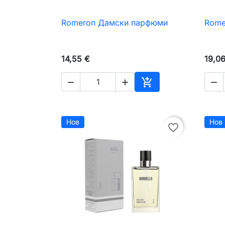
Romeron Дамски парфюми
Rome

Бърз преглед
14,55 €
19,0




Добавяне към коли
Нов
Нов
favorite_border