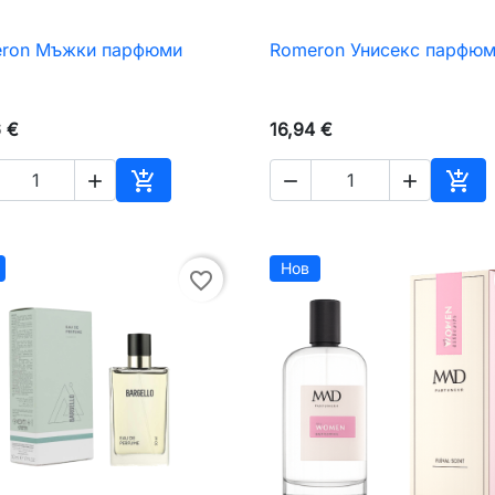
ron Мъжки парфюми
Romeron Унисекс парфю

Бърз преглед

Бърз преглед
6 €
16,94 €





чката
Добавяне към количката
Доб
Нов
favorite_border