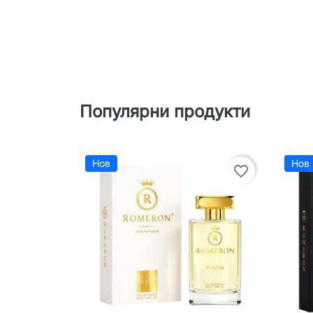
Популярни продукти
Нов
Нов
favorite_border