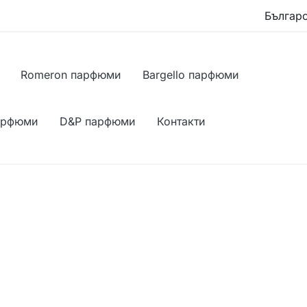
Romeron парфюми
Bargello парфюми
арфюми
D&P парфюми
Контакти