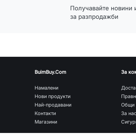
Получавайте новини 
за разпродажби
BuimBuy.Com
За ко
Намалени
Доста
Нови продукти
Правн
Най-продавани
Общи 
Контакти
За на
Магазини
Сигур