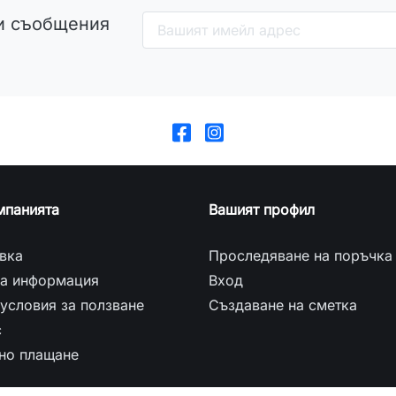
и съобщения
мпанията
Вашият профил
вка
Проследяване на поръчка
а информация
Вход
условия за ползване
Създаване на сметка
с
но плащане