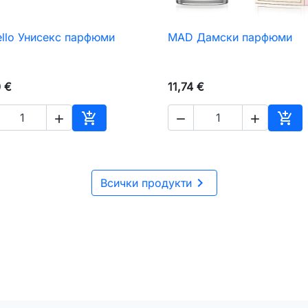
ello Унисекс парфюми
MAD Дамски парфюми

Бърз преглед

Бърз преглед
0 €
11,74 €





чката
Добавяне към количката
Доб

Всички продукти