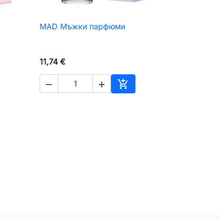
MAD Мъжки парфюми

Бърз преглед
11,74 €



авяне към количката
Добавяне към количкат