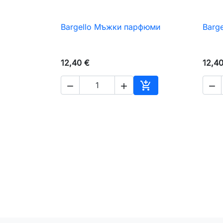
Bargello Мъжки парфюми
Barg

Бърз преглед
12,40 €
12,4




Добавяне към коли