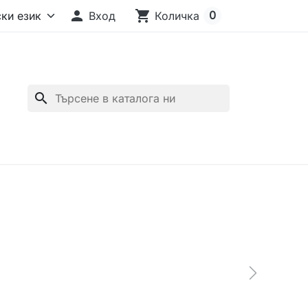

shopping_cart
0
Вход
Количка
search